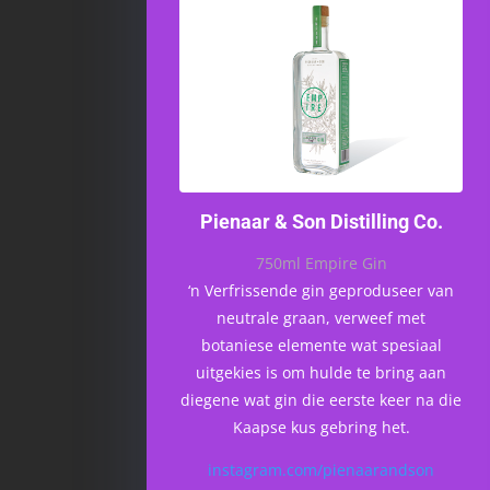
Pienaar & Son Distilling Co.
750ml Empire Gin
‘n Verfrissende gin geproduseer van
neutrale graan, verweef met
botaniese elemente wat spesiaal
uitgekies is om hulde te bring aan
diegene wat gin die eerste keer na die
Kaapse kus gebring het.
instagram.com/pienaarandson