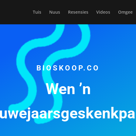
Tuis
Nuus
Resensies
Videos
Omgee
BIOSKOOP.CO
Wen ’n
uwejaarsgeskenkpa