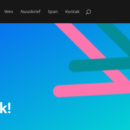
Wen
Nuusbrief
Span
Kontak
k!