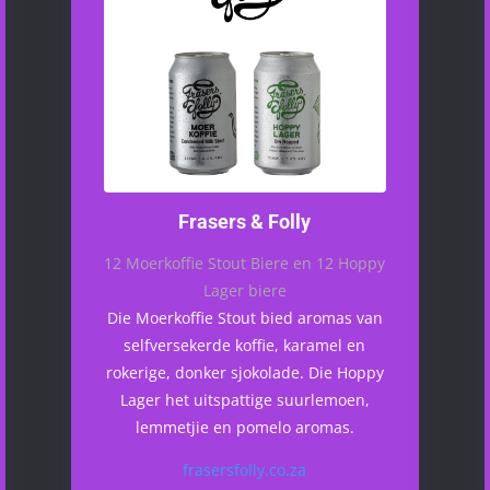
Frasers & Folly
12 Moerkoffie Stout Biere en 12 Hoppy
Lager biere
Die Moerkoffie Stout bied aromas van
selfversekerde koffie, karamel en
rokerige, donker sjokolade. Die Hoppy
Lager het uitspattige suurlemoen,
lemmetjie en pomelo aromas.
frasersfolly.co.za