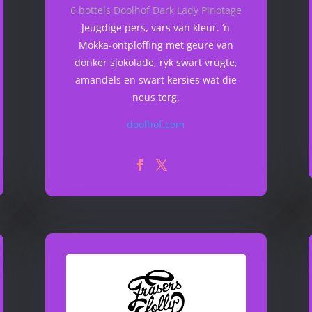
6 bottels Doolhof Dark Lady Pinotage
Jeugdige pers, vars van kleur. ‘n
Mokka-ontploffing met geure van
donker sjokolade, ryk swart vrugte,
amandels en swart kersies wat die
neus terg.
doolhof.com