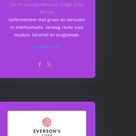
750 ml Limpopo Reserve Single Grain
Whisky
Gefermenteer met graan en verouder
in eikehoutvatte. Verwag reuke soos
muskus, karamel en vrugtekoek.
qualito.co.za