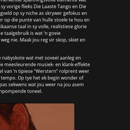
sy vorige flieks Die Laaste Tango en Die
agveld op sy niche as skrywer gefokus en
r op die punte van hulle stoele te hou en
aanse taal in sy volle, realistiese glorie
e taalgebruik is wat ’n goeie
weg nie. Maak jou reg vir skop, skiet en
ie nabyskote wat met soveel aanleg en
Die meesleurende musiek- en klank-effekte
el van ’n tipiese “Werstern” rolprent weer
e tempo. Op tye het ek begin wonder of
rafpas sekwens wat jou weer na jou asem
lienpompende toneel.