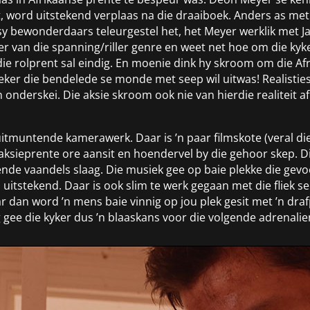
 word uitstekend verplaas na die draaiboek. Anders as met 
sy bewonderdaars teleurgestel het, het Meyer werklik met J
r van die spanning/riller genre en weet net hoe om die kyke
die rolprent sal eindig. En moenie dink hy skroom om die Afrik
seker die bendelede se monde met seep wil uitwas! Realisties
onderskei. Die aksie skroom ook nie van hierdie realiteit af 
 uitmuntende kamerawerk. Daar is ’n paar filmskote (veral d
e aksieprente ore aansit en hoendervel by die gehoor skep. 
uende vaandels slaag. Die musiek gee op baie plekke die gevo
uitstekend. Daar is ook slim te werk gegaan met die fliek s
ar dan word ’n mens baie vinnig op jou plek gesit met ’n d
tog gee die kyker dus ’n blaaskans voor die volgende adrena