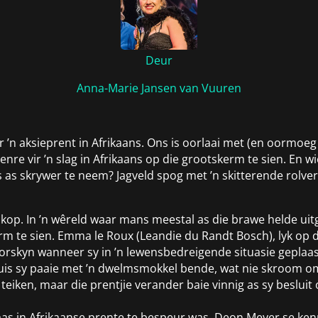
Deur
Anna-Marie Jansen van Vuuren
ir ’n aksieprent in Afrikaans. Ons is oorlaai met (en oormo
re vir ’n slag in Afrikaans op die grootskerm te sien. En wi
ls as skrywer te neem? Jagveld spog met ’n skitterende rolv
skop. In ’n wêreld waar mans meestal as die brawe helde uitg
rm te sien. Emma le Roux (Leandie du Randt Bosch), lyk op d
oorskyn wanneer sy in ’n lewensbedreigende situasie geplaas
 kruis sy paaie met ’n dwelmsmokkel bende, wat nie skroom 
teiken, maar die prentjie verander baie vinnig as sy besluit
klaas in Afrikaanse prente te bespeur was. Deon Meyer se 