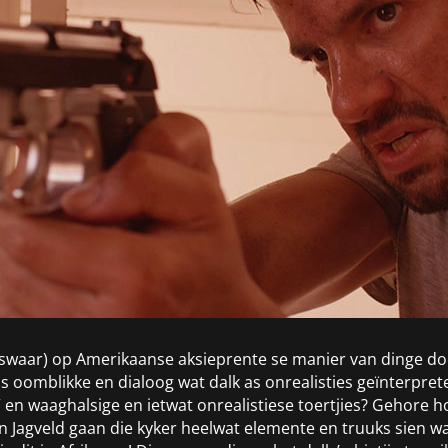
e swaar) op Amerikaanse aksieprente se manier van dinge do
s oomblikke en dialoog wat dalk as onrealisties geïnterpret
s” en waaghalsige en ietwat onrealistiese toertjies? Gehore
n in Jagveld gaan die kyker heelwat elemente en truuks sien 