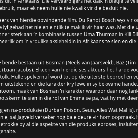
s dit in Afrikaans! Die vervaardigers het dalk ’n bietjie te v
ruik, maar ek neem hulle nie kwalik vir die besluit nie.
aers van hierdie opwindende film. Du Randt Bosch wys vir ons
ie lyf gehad het nie en eintlik te maklik vir haar was. Met di
nner sterk aan ’n kombinasie tussen Uma Thurman in Kill Bill
heerlik om ’n vroulike aksieheldin in Afrikaans te sien en d
 bende bestaan uit Bosman (Neels van Jaarsveld), Baz (Tim 
et (Luan Jacobs). Elkeen van hierdie ses akteurs het harde
lk. Hulle spelvernuf word tot op die uiterste beproef en ver
om uitstekend en die karakter kry lewe in sy bekwame hande
mtoom, maak van Bosman ’n karakter waaroor daar nog lank g
ootskerm te sien in die rol van Emma se pa, wat hy met deer
ng en na-produksie (Durban Poison, Seun, Alles Wat Mal Is),
s nie, sal Jagveld verseker nog baie deure vir hom oopmaak.
betrokke by al die aspekte van die produksieproses, insluiten
ehalte.