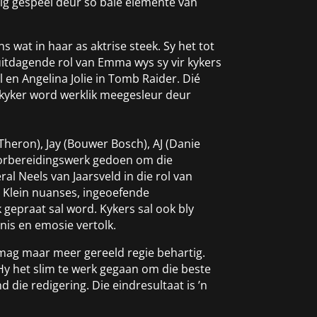
eilig gespeel deur so baie elemente van
 wat in haar as aktrise steek. Sy het tot
e uitdagende rol van Emma wys sy vir kykers
 en Angelina Jolie in Tomb Raider. Dié
ie kyker word werklik meegesleur deur
Theron), Jay (Bouwer Bosch), AJ (Danie
 voorbereidingswerk gedoen om die
al Neels van Jaarsveld in die rol van
. Klein nuanses, ingeoefende
epraat sal word. Kykers sal ook bly
nis en emosie vertolk.
 mag maar meer gereeld regie behartig.
 Hy het slim te werk gegaan om die beste
d die redigering. Die eindresultaat is ’n