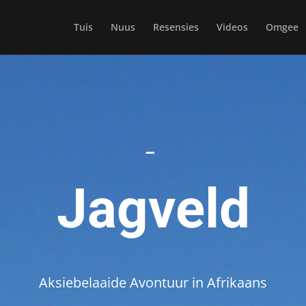
Tuis
Nuus
Resensies
Videos
Omgee
–
Jagveld
Aksiebelaaide Avontuur in Afrikaans