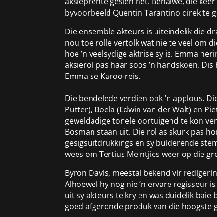
aksieprente gesien het. Behalwe, dié keer i
byvoorbeeld Quentin Tarantino direk te geb
Die ensemble akteurs is uiteindelik die dr
nou toe rolle vertolk wat nie te veel om d
hoe ’n veelsydige aktrise sy is. Emma heri
aksierol pas haar soos ’n handskoen. Dis 
Emma se Karoo-reis.
Die bendelede verdien ook ’n applous. Die
Putter), Boela (Edwin van der Walt) en Pi
geweldadige tonele oortuigend te kon verto
Bosman staan uit. Die rol as skurk pas h
gesigsuitdrukkings en sy bulderende ste
wees om Tertius Meintjies weer op die gr
Byron Davis, meestal bekend vir redigeri
Alhoewel hy nog nie ’n ervare regisseur i
uit sy akteurs te kry en was duidelik baie 
goed afgeronde produk van die hoogste g