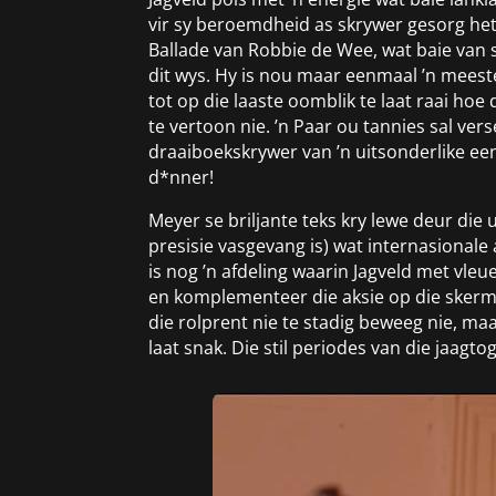
vir sy beroemdheid as skrywer gesorg het,
Ballade van Robbie de Wee, wat baie van 
dit wys. Hy is nou maar eenmaal ’n meeste
tot op die laaste oomblik te laat raai hoe 
te vertoon nie. ’n Paar ou tannies sal ver
draaiboekskrywer van ’n uitsonderlike een 
d*nner!
Meyer se briljante teks kry lewe deur die
presisie vasgevang is) wat internasional
is nog ’n afdeling waarin Jagveld met vle
en komplementeer die aksie op die skerm 
die rolprent nie te stadig beweeg nie, ma
laat snak. Die stil periodes van die jaag