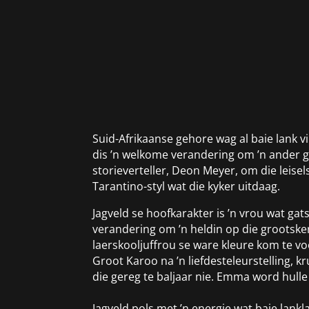
Suid-Afrikaanse gehore wag al baie lank v
dis ’n welkome verandering om ’n ander gen
storieverteller, Deon Meyer, om die leise
Tarantino-styl wat die kyker uitdaag.
Jagveld se hoofkarakter is ’n vrou wat gat
verandering om ’n heldin op die grootske
laerskooljuffrou se ware kleure kom te v
Groot Karoo na ’n liefdesteleurstelling,
die gereg te baljaar nie. Emma word hulle 
Jagveld pols met ’n energie wat baie lan