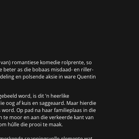
eg van) romantiese komedie rolprente, so
e beter as die bobaas misdaad- en riller-
erdeling en polsende aksie in ware Quentin
ebeeld word, is dit ’n heerlike
ie oog af kuis en saggeaard. Maar hierdie
 word. Op pad na haar familieplaas in die
om te moor en aan die verkeerde kant van
 om húlle die prooi te maak.
kenmerkende spanningsvolle elemente wat