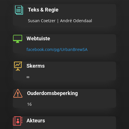
i
Teks & Regie
Susan Coetzer |
André Odendaal

Webtuiste
facebook.com/pg/UrbanBrewSA

Skerms
∞
s
Ouderdomsbeperking
16

Akteurs