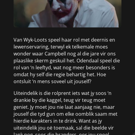
Van Wyk-Loots speel haar rol met deernis en
lewenservaring, terwyl ek telkemale moes
wonder waar Campbell nog al die jare vir ons
plaaslike skerm geskuil het. Odendaal speel die
rol van ‘n leeftyd, wat nog meer besonders is
omdat hy self die regie behartig het. Hoe
ontsluit ‘n mens soveel uit jouself?
Uiteindelik is die rolprent iets wat jy soos ‘n
drankie by die kaggel, teug vir teug moet
geniet. Jy moet jou nie laat aanjaag nie, maar
jouself die tyd gun om elke oomblik saam met
hierdie karakters in te drink. Want as jy
uiteindelik jou oë toemaak, sal die beelde vir
lank nog, soos die branders, oor jou spoel.