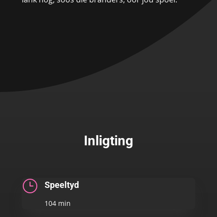
Inligting
}
Speeltyd
104 min