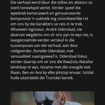
Die verhaal word deur die stiltes en akteurs se
sterk toneelspel vertel. Verder speel die
wyedoek kamerawerk en genuanseerde
komposisie ‘n subtiele tog onontbeerlike rol
om ons by die karakters se reis in te trek.
Alhoewel regisseur, André Odendaal, nie
daarvan wegdeins om vir ons pyn te wys nie, is
laasgenoemde eerder verskuil in die
tussenposes van die verhaal, wat deur
redigeerder, Ronelle Odendaal, met
sensualiteit saamgeweef is. Odendaal fokus
eerder daarop om vir ons die KwaZulu-Natalse
landskap te wys, tesame met die vreugde wat
Riaan, Ben en Ava by elke pitstop ervaar, totdat
hulle uiteindelik die Transkei bereik.