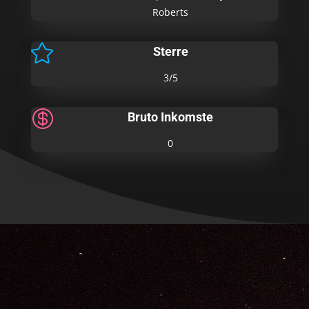
Roberts

Sterre
3/5

Bruto Inkomste
0