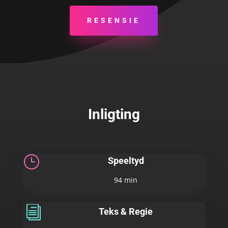
RESENSIE
Inligting
}
Speeltyd
94 min
i
Teks & Regie