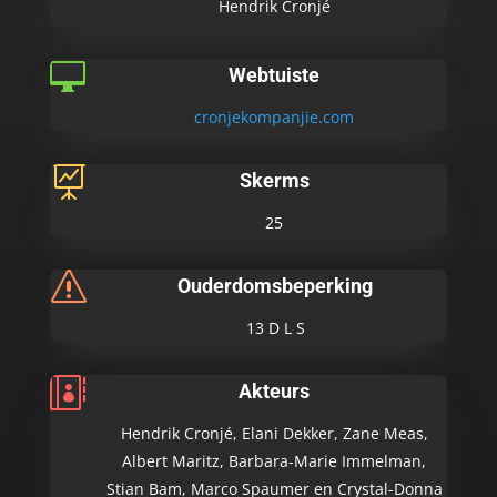
Hendrik Cronjé

Webtuiste
cronjekompanjie.com

Skerms
25
s
Ouderdomsbeperking
13 D L S

Akteurs
Hendrik Cronjé, Elani Dekker, Zane Meas,
Albert Maritz, Barbara-Marie Immelman,
Stian Bam, Marco Spaumer en Crystal-Donna