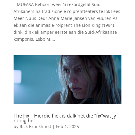
– MUFASA Behoort weer ŉ rekordgetal Suid-
Afrikaners na tradisionele rolprentteaters te lok Lees
Meer Nuus Deur Anna-Marie Jansen van Vuuren As
ek aan die animasie-rolprent The Lion King (1994)
dink, dink ek amper eerste aan die Suid-Afrikaanse
komponis, Lebo M,...
The Fix – Hierdie fliek is dalk net die “fix”wat jy
nodig het
by
Rick Bronkhorst
|
Feb 1, 2025