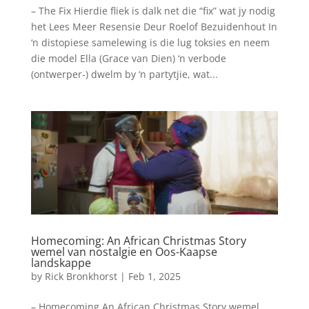
– The Fix Hierdie fliek is dalk net die “fix” wat jy nodig
het Lees Meer Resensie Deur Roelof Bezuidenhout In
‘n distopiese samelewing is die lug toksies en neem
die model Ella (Grace van Dien) ‘n verbode
(ontwerper-) dwelm by ‘n partytjie, wat...
Homecoming: An African Christmas Story
wemel van nostalgie en Oos-Kaapse
landskappe
by
Rick Bronkhorst
|
Feb 1, 2025
– Homecoming An African Christmas Story wemel