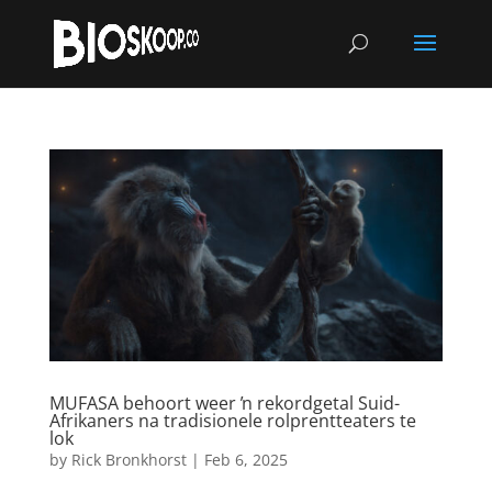
MUFASA behoort weer ŉ rekordgetal Suid-
Afrikaners na tradisionele rolprentteaters te
lok
by
Rick Bronkhorst
|
Feb 6, 2025